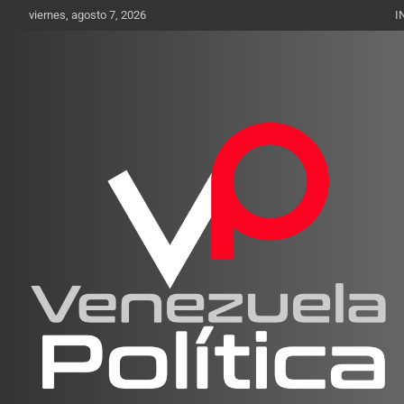
Saltar
viernes, agosto 7, 2026
I
al
contenido