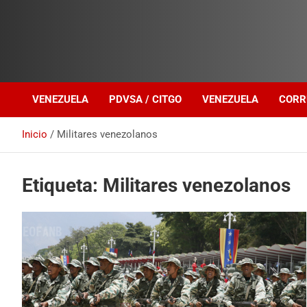
Investigación sobre Crimen Organizado Transnacional
Venezuela Política
VENEZUELA
PDVSA / CITGO
VENEZUELA
CORR
Inicio
Militares venezolanos
Etiqueta:
Militares venezolanos