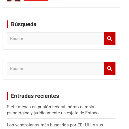
Búsqueda
B
u
s
c
a
B
r
u
s
c
a
Entradas recientes
r
Siete meses en prisión federal: cómo cambia
psicológica y jurídicamente un exjefe de Estado
Los venezolanos más buscados por EE. UU. y sus