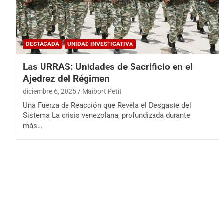
DESTACADA
UNIDAD INVESTIGATIVA
Las URRAS: Unidades de Sacrificio en el
Ajedrez del Régimen
diciembre 6, 2025
Maibort Petit
Una Fuerza de Reacción que Revela el Desgaste del
Sistema La crisis venezolana, profundizada durante
más…