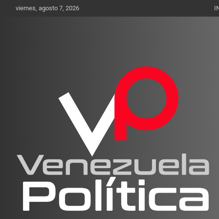
Saltar
viernes, agosto 7, 2026
I
al
contenido