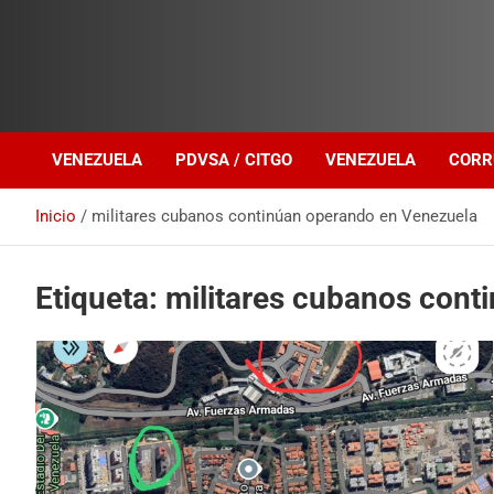
Investigación sobre Crimen Organizado Transnacional
Venezuela Política
VENEZUELA
PDVSA / CITGO
VENEZUELA
CORR
Inicio
militares cubanos continúan operando en Venezuela
Etiqueta:
militares cubanos cont