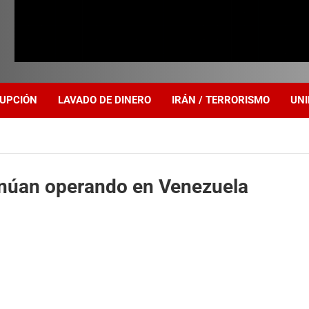
UPCIÓN
LAVADO DE DINERO
IRÁN / TERRORISMO
UNI
inúan operando en Venezuela