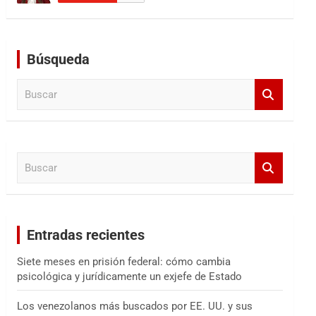
Búsqueda
B
u
s
c
a
B
r
u
s
c
a
Entradas recientes
r
Siete meses en prisión federal: cómo cambia
psicológica y jurídicamente un exjefe de Estado
Los venezolanos más buscados por EE. UU. y sus