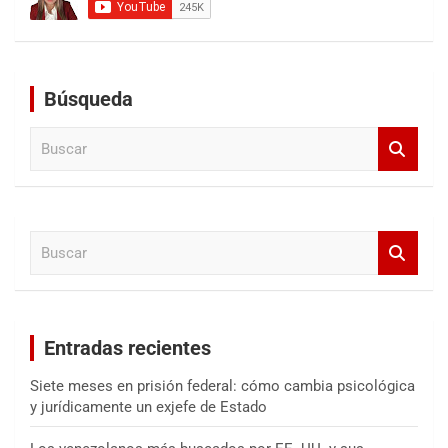
Búsqueda
B
u
s
c
a
B
r
u
s
c
a
Entradas recientes
r
Siete meses en prisión federal: cómo cambia psicológica
y jurídicamente un exjefe de Estado