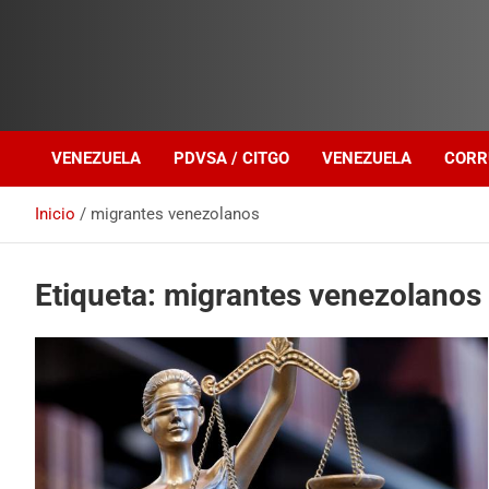
Investigación sobre Crimen Organizado Transnacional
Venezuela Política
VENEZUELA
PDVSA / CITGO
VENEZUELA
CORR
Inicio
migrantes venezolanos
Etiqueta:
migrantes venezolanos