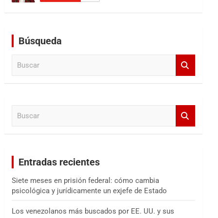
Búsqueda
B
u
s
c
a
B
r
u
s
c
a
Entradas recientes
r
Siete meses en prisión federal: cómo cambia
psicológica y jurídicamente un exjefe de Estado
Los venezolanos más buscados por EE. UU. y sus