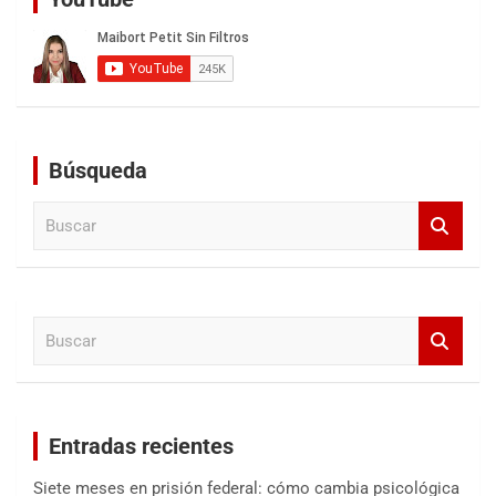
Búsqueda
B
u
s
c
a
B
r
u
s
c
a
Entradas recientes
r
Siete meses en prisión federal: cómo cambia psicológica