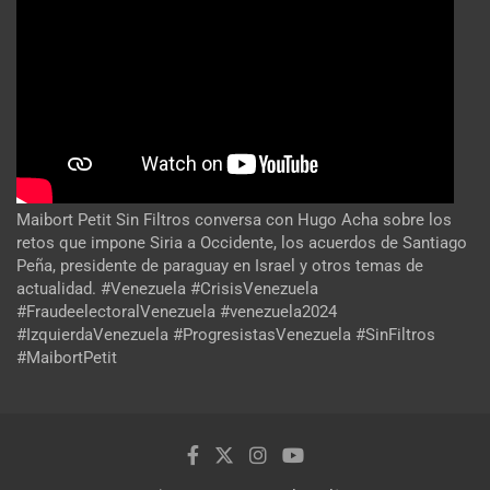
Maibort Petit Sin Filtros conversa con Hugo Acha sobre los
retos que impone Siria a Occidente, los acuerdos de Santiago
Peña, presidente de paraguay en Israel y otros temas de
actualidad. #Venezuela #CrisisVenezuela
#FraudeelectoralVenezuela #venezuela2024
#IzquierdaVenezuela #ProgresistasVenezuela #SinFiltros
#MaibortPetit