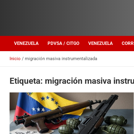
Investigación sobre Crimen Organizado Transnacional
Venezuela Política
VENEZUELA
PDVSA / CITGO
VENEZUELA
CORR
Inicio
migración masiva instrumentalizada
Etiqueta:
migración masiva instr