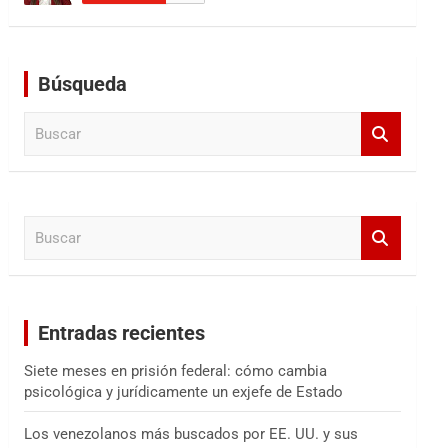
Búsqueda
B
u
s
c
a
B
r
u
s
c
a
Entradas recientes
r
Siete meses en prisión federal: cómo cambia
psicológica y jurídicamente un exjefe de Estado
Los venezolanos más buscados por EE. UU. y sus