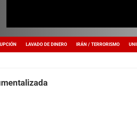
UPCIÓN
LAVADO DE DINERO
IRÁN / TERRORISMO
UNI
umentalizada