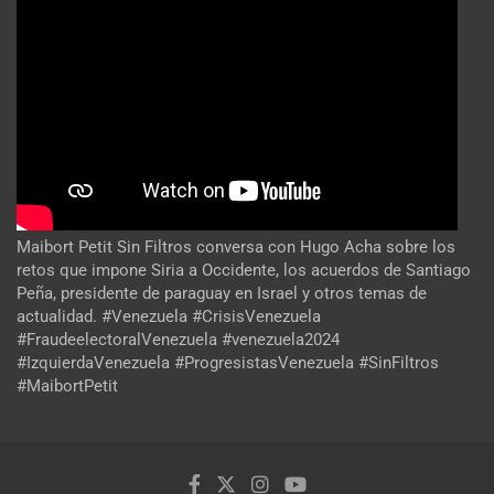
Maibort Petit Sin Filtros conversa con Hugo Acha sobre los
retos que impone Siria a Occidente, los acuerdos de Santiago
Peña, presidente de paraguay en Israel y otros temas de
actualidad. #Venezuela #CrisisVenezuela
#FraudeelectoralVenezuela #venezuela2024
#IzquierdaVenezuela #ProgresistasVenezuela #SinFiltros
#MaibortPetit