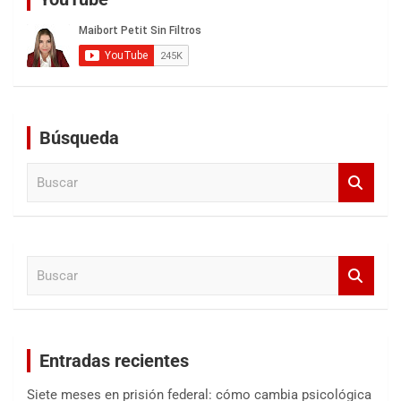
Búsqueda
B
u
s
c
a
B
r
u
s
c
a
Entradas recientes
r
Siete meses en prisión federal: cómo cambia psicológica