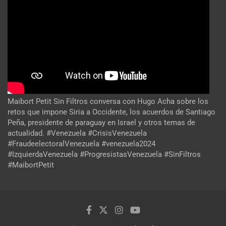
Maibort Petit Sin Filtros conversa con Hugo Acha sobre los
retos que impone Siria a Occidente, los acuerdos de Santiago
Peña, presidente de paraguay en Israel y otros temas de
actualidad. #Venezuela #CrisisVenezuela
#FraudeelectoralVenezuela #venezuela2024
#IzquierdaVenezuela #ProgresistasVenezuela #SinFiltros
#MaibortPetit