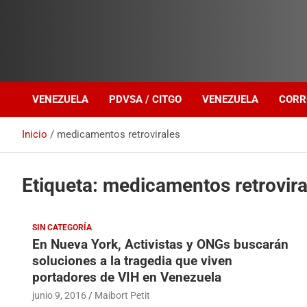
Investigación sobre Crimen Organizado Transnacional
Venezuela Política
VENEZUELA
PDVSA / CITGO
VENEZUELA
CORR
Inicio
medicamentos retrovirales
Etiqueta:
medicamentos retrovira
SIN CATEGORÍA
En Nueva York, Activistas y ONGs buscarán
soluciones a la tragedia que viven
portadores de VIH en Venezuela
junio 9, 2016
Maibort Petit