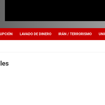
UPCIÓN
LAVADO DE DINERO
IRÁN / TERRORISMO
UNI
les