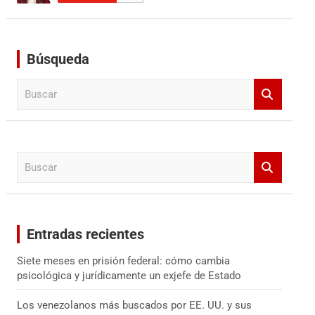
Búsqueda
B
u
s
c
a
B
r
u
s
c
a
Entradas recientes
r
Siete meses en prisión federal: cómo cambia
psicológica y jurídicamente un exjefe de Estado
Los venezolanos más buscados por EE. UU. y sus