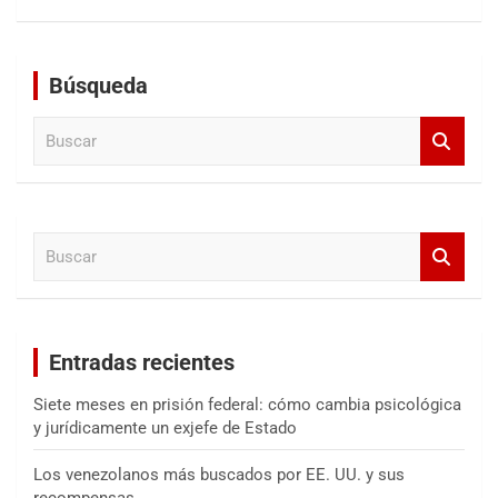
Búsqueda
B
u
s
c
a
B
r
u
s
c
a
Entradas recientes
r
Siete meses en prisión federal: cómo cambia psicológica
y jurídicamente un exjefe de Estado
Los venezolanos más buscados por EE. UU. y sus
recompensas