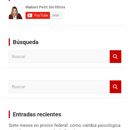
Búsqueda
B
u
s
c
a
B
r
u
s
c
a
Entradas recientes
r
Siete meses en prisión federal: cómo cambia psicológica