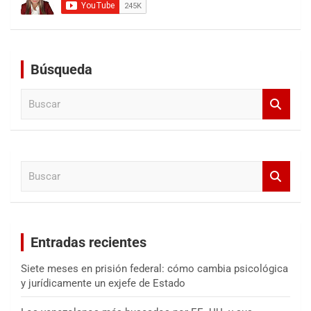
Búsqueda
B
u
s
c
a
B
r
u
s
c
a
Entradas recientes
r
Siete meses en prisión federal: cómo cambia psicológica
y jurídicamente un exjefe de Estado