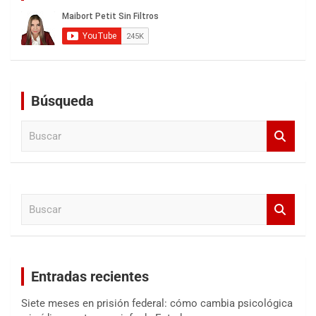
Búsqueda
B
u
s
c
a
B
r
u
s
c
a
Entradas recientes
r
Siete meses en prisión federal: cómo cambia psicológica