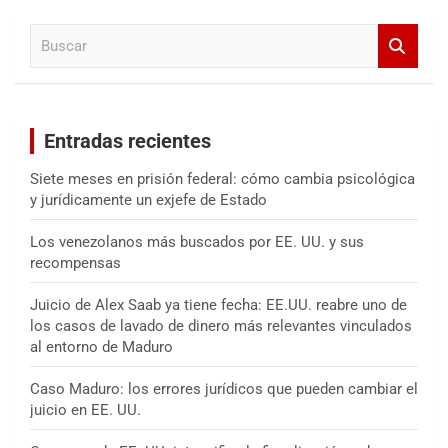
a
B
r
u
s
c
a
Entradas recientes
r
Siete meses en prisión federal: cómo cambia psicológica
y jurídicamente un exjefe de Estado
Los venezolanos más buscados por EE. UU. y sus
recompensas
Juicio de Alex Saab ya tiene fecha: EE.UU. reabre uno de
los casos de lavado de dinero más relevantes vinculados
al entorno de Maduro
Caso Maduro: los errores jurídicos que pueden cambiar el
juicio en EE. UU.