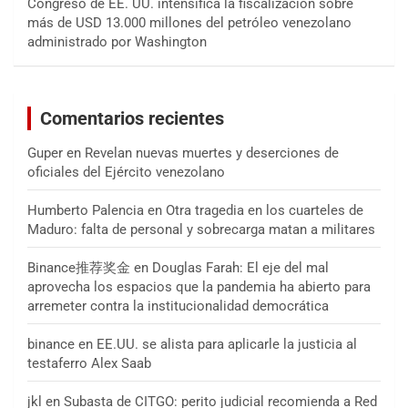
Congreso de EE. UU. intensifica la fiscalización sobre
más de USD 13.000 millones del petróleo venezolano
administrado por Washington
Comentarios recientes
Guper
en
Revelan nuevas muertes y deserciones de
oficiales del Ejército venezolano
Humberto Palencia
en
Otra tragedia en los cuarteles de
Maduro: falta de personal y sobrecarga matan a militares
Binance推荐奖金
en
Douglas Farah: El eje del mal
aprovecha los espacios que la pandemia ha abierto para
arremeter contra la institucionalidad democrática
binance
en
EE.UU. se alista para aplicarle la justicia al
testaferro Alex Saab
jkl
en
Subasta de CITGO: perito judicial recomienda a Red