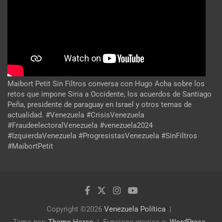
Maibort Petit Sin Filtros conversa con Hugo Acha sobre los
retos que impone Siria a Occidente, los acuerdos de Santiago
Peña, presidente de paraguay en Israel y otros temas de
actualidad. #Venezuela #CrisisVenezuela
#FraudeelectoralVenezuela #venezuela2024
#IzquierdaVenezuela #ProgresistasVenezuela #SinFiltros
#MaibortPetit
Copyright ©2026
Venezuela Política
Tema por:
Theme Horse
Funciona gracias a:
WordPress