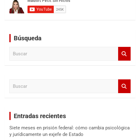
Búsqueda
B
u
s
c
a
B
r
u
s
c
a
Entradas recientes
r
Siete meses en prisión federal: cómo cambia psicológica
y jurídicamente un exjefe de Estado