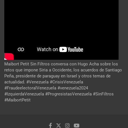
Maibort Petit Sin Filtros conversa con Hugo Acha sobre los
retos que impone Siria a Occidente, los acuerdos de Santiago
Peña, presidente de paraguay en Israel y otros temas de
actualidad. #Venezuela #CrisisVenezuela
#FraudeelectoralVenezuela #venezuela2024
#IzquierdaVenezuela #ProgresistasVenezuela #SinFiltros
#MaibortPetit