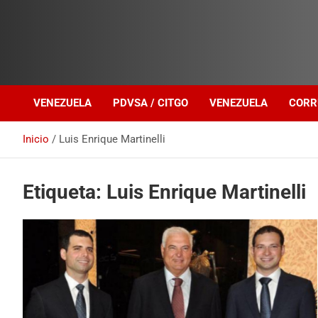
Investigación sobre Crimen Organizado Transnacional
Venezuela Política
VENEZUELA
PDVSA / CITGO
VENEZUELA
CORR
Inicio
Luis Enrique Martinelli
Etiqueta:
Luis Enrique Martinelli