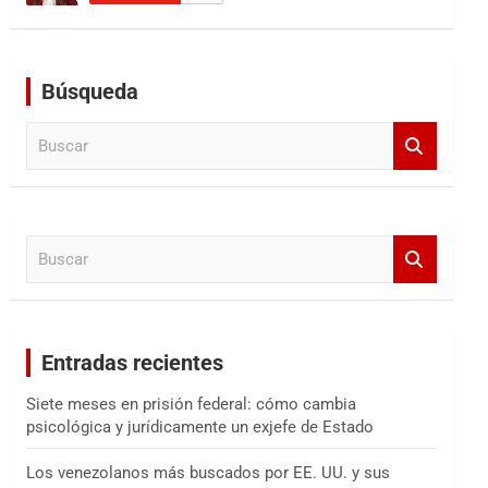
Búsqueda
B
u
s
c
a
B
r
u
s
c
a
Entradas recientes
r
Siete meses en prisión federal: cómo cambia
psicológica y jurídicamente un exjefe de Estado
Los venezolanos más buscados por EE. UU. y sus