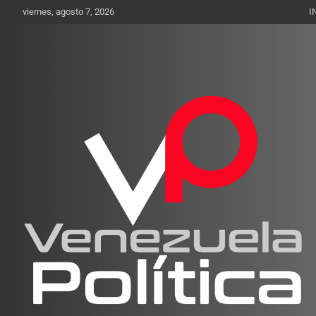
Saltar
viernes, agosto 7, 2026
I
al
contenido