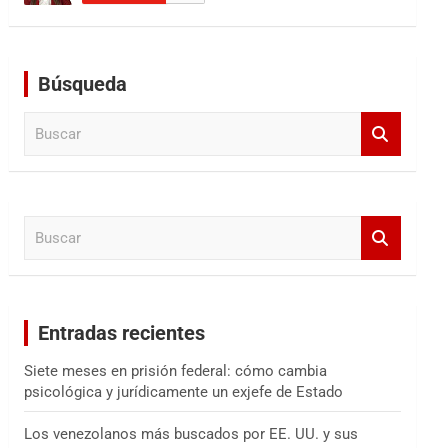
Búsqueda
B
u
s
c
a
B
r
u
s
c
a
Entradas recientes
r
Siete meses en prisión federal: cómo cambia
psicológica y jurídicamente un exjefe de Estado
Los venezolanos más buscados por EE. UU. y sus