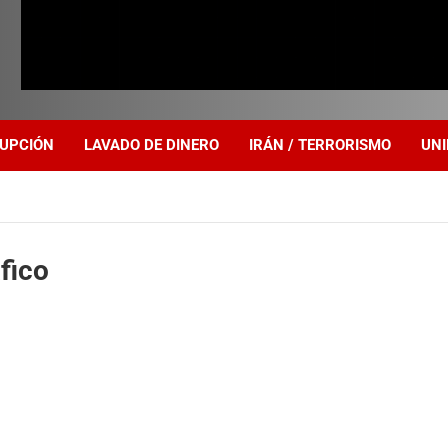
UPCIÓN
LAVADO DE DINERO
IRÁN / TERRORISMO
UNI
fico