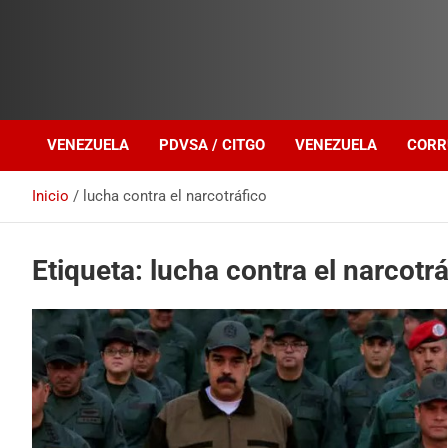
Investigación sobre Crimen Organizado Transnacional
Venezuela Política
VENEZUELA
PDVSA / CITGO
VENEZUELA
CORR
Inicio
lucha contra el narcotráfico
Etiqueta:
lucha contra el narcotrá