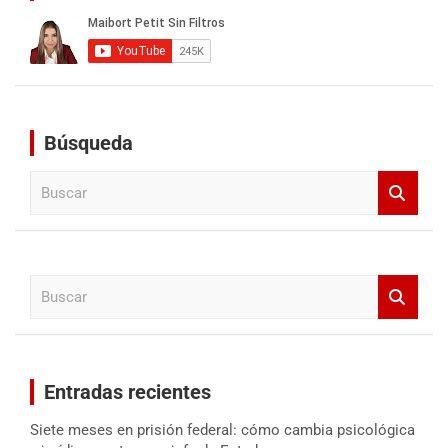
Búsqueda
B
u
s
c
a
B
r
u
s
c
a
Entradas recientes
r
Siete meses en prisión federal: cómo cambia psicológica