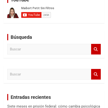
Búsqueda
B
u
s
c
a
B
r
u
s
c
a
Entradas recientes
r
Siete meses en prisión federal: cómo cambia psicológica