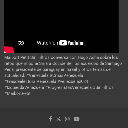
Maibort Petit Sin Filtros conversa con Hugo Acha sobre los
retos que impone Siria a Occidente, los acuerdos de Santiago
Peña, presidente de paraguay en Israel y otros temas de
actualidad. #Venezuela #CrisisVenezuela
#FraudeelectoralVenezuela #venezuela2024
#IzquierdaVenezuela #ProgresistasVenezuela #SinFiltros
#MaibortPetit