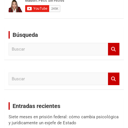
Búsqueda
B
u
s
c
a
B
r
u
s
c
a
Entradas recientes
r
Siete meses en prisión federal: cómo cambia psicológica
y jurídicamente un exjefe de Estado