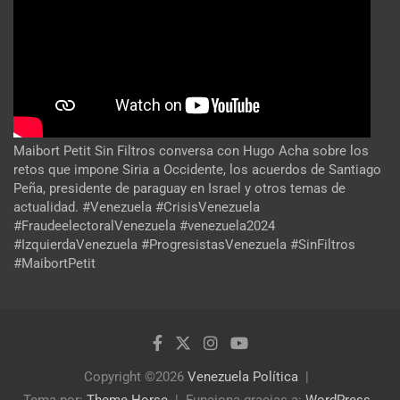
Maibort Petit Sin Filtros conversa con Hugo Acha sobre los
retos que impone Siria a Occidente, los acuerdos de Santiago
Peña, presidente de paraguay en Israel y otros temas de
actualidad. #Venezuela #CrisisVenezuela
#FraudeelectoralVenezuela #venezuela2024
#IzquierdaVenezuela #ProgresistasVenezuela #SinFiltros
#MaibortPetit
Copyright ©2026
Venezuela Política
Tema por:
Theme Horse
Funciona gracias a:
WordPress