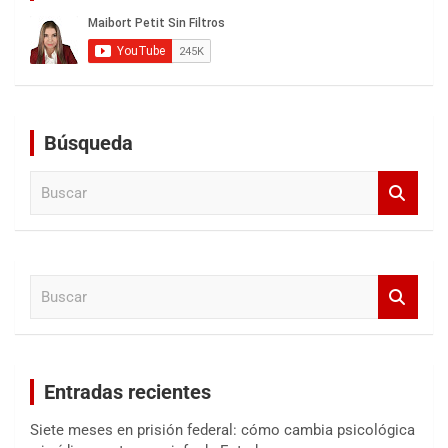
Búsqueda
B
u
s
c
a
B
r
u
s
c
a
Entradas recientes
r
Siete meses en prisión federal: cómo cambia psicológica