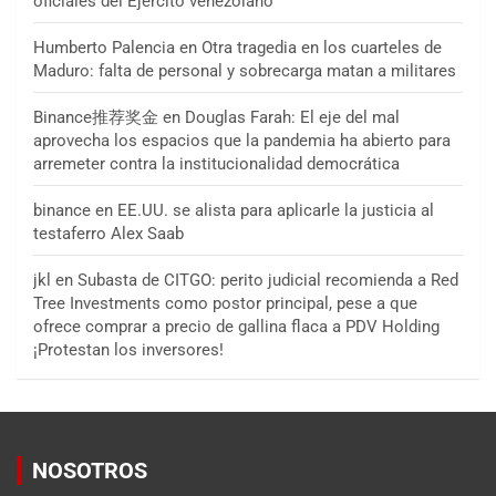
oficiales del Ejército venezolano
Humberto Palencia
en
Otra tragedia en los cuarteles de
Maduro: falta de personal y sobrecarga matan a militares
Binance推荐奖金
en
Douglas Farah: El eje del mal
aprovecha los espacios que la pandemia ha abierto para
arremeter contra la institucionalidad democrática
binance
en
EE.UU. se alista para aplicarle la justicia al
testaferro Alex Saab
jkl
en
Subasta de CITGO: perito judicial recomienda a Red
Tree Investments como postor principal, pese a que
ofrece comprar a precio de gallina flaca a PDV Holding
¡Protestan los inversores!
NOSOTROS