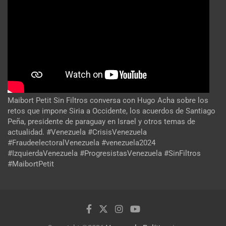
Maibort Petit Sin Filtros conversa con Hugo Acha sobre los
retos que impone Siria a Occidente, los acuerdos de Santiago
Peña, presidente de paraguay en Israel y otros temas de
actualidad. #Venezuela #CrisisVenezuela
#FraudeelectoralVenezuela #venezuela2024
#IzquierdaVenezuela #ProgresistasVenezuela #SinFiltros
#MaibortPetit