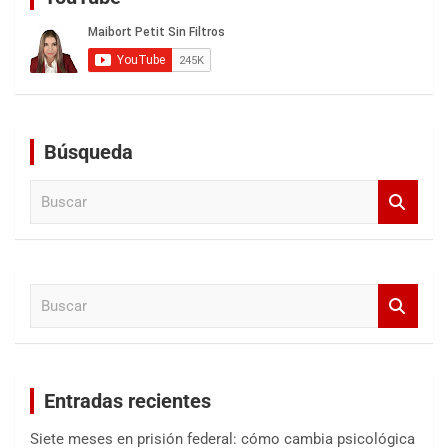
Búsqueda
B
u
s
c
a
B
r
u
s
c
a
Entradas recientes
r
Siete meses en prisión federal: cómo cambia psicológica