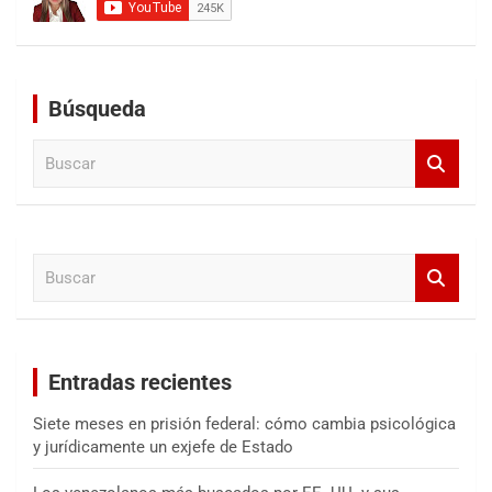
Búsqueda
B
u
s
c
a
B
r
u
s
c
a
Entradas recientes
r
Siete meses en prisión federal: cómo cambia psicológica
y jurídicamente un exjefe de Estado