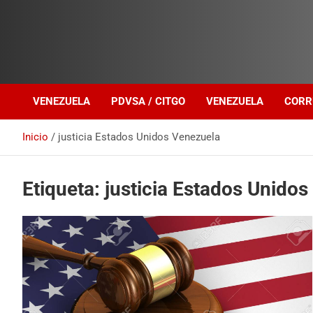
Investigación sobre Crimen Organizado Transnacional
Venezuela Política
VENEZUELA
PDVSA / CITGO
VENEZUELA
CORR
Inicio
justicia Estados Unidos Venezuela
Etiqueta:
justicia Estados Unido