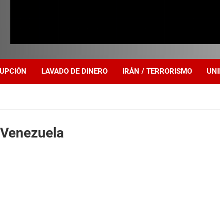
UPCIÓN
LAVADO DE DINERO
IRÁN / TERRORISMO
UNI
s Venezuela