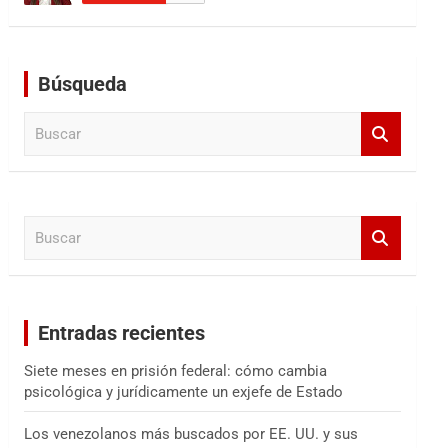
Búsqueda
B
u
s
c
a
B
r
u
s
c
a
Entradas recientes
r
Siete meses en prisión federal: cómo cambia
psicológica y jurídicamente un exjefe de Estado
Los venezolanos más buscados por EE. UU. y sus