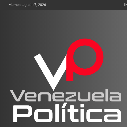
Saltar
viernes, agosto 7, 2026
I
al
contenido