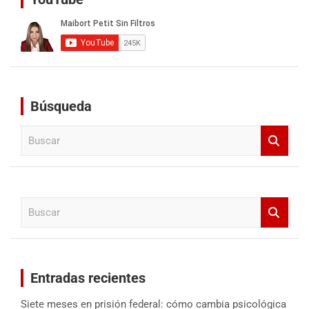
Búsqueda
B
u
s
c
a
B
r
u
s
c
a
Entradas recientes
r
Siete meses en prisión federal: cómo cambia psicológica