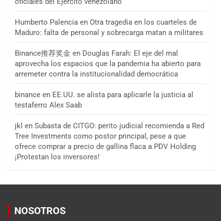
oficiales del Ejército venezolano
Humberto Palencia
en
Otra tragedia en los cuarteles de
Maduro: falta de personal y sobrecarga matan a militares
Binance推荐奖金
en
Douglas Farah: El eje del mal
aprovecha los espacios que la pandemia ha abierto para
arremeter contra la institucionalidad democrática
binance
en
EE.UU. se alista para aplicarle la justicia al
testaferro Alex Saab
jkl
en
Subasta de CITGO: perito judicial recomienda a Red
Tree Investments como postor principal, pese a que
ofrece comprar a precio de gallina flaca a PDV Holding
¡Protestan los inversores!
NOSOTROS