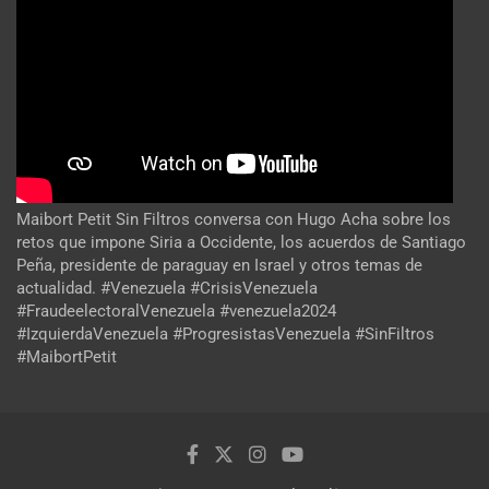
Maibort Petit Sin Filtros conversa con Hugo Acha sobre los
retos que impone Siria a Occidente, los acuerdos de Santiago
Peña, presidente de paraguay en Israel y otros temas de
actualidad. #Venezuela #CrisisVenezuela
#FraudeelectoralVenezuela #venezuela2024
#IzquierdaVenezuela #ProgresistasVenezuela #SinFiltros
#MaibortPetit