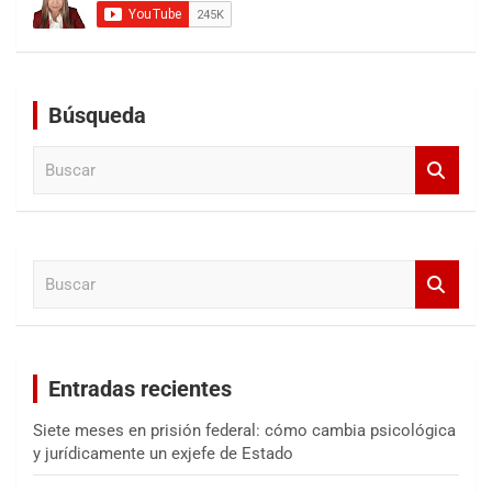
Búsqueda
B
u
s
c
a
B
r
u
s
c
a
Entradas recientes
r
Siete meses en prisión federal: cómo cambia psicológica
y jurídicamente un exjefe de Estado