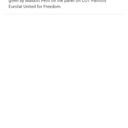
given by Maibort Petit on the panel on COT Patriots
Eurolat United for Freedom.