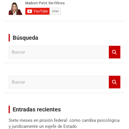
Búsqueda
B
u
s
c
a
B
r
u
s
c
a
Entradas recientes
r
Siete meses en prisión federal: cómo cambia psicológica
y jurídicamente un exjefe de Estado