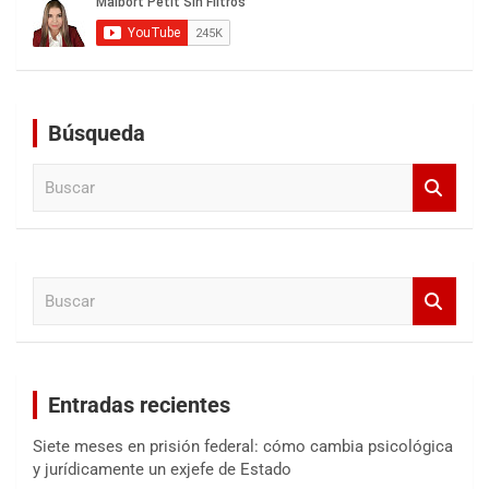
Búsqueda
B
u
s
c
a
B
r
u
s
c
a
Entradas recientes
r
Siete meses en prisión federal: cómo cambia psicológica
y jurídicamente un exjefe de Estado