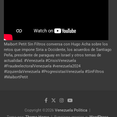
Maibort Petit Sin Filtros conversa con Hugo Acha sobre los
retos que impone Siria a Occidente, los acuerdos de Santiago
Peña, presidente de paraguay en Israel y otros temas de
actualidad. #Venezuela #CrisisVenezuela
#FraudeelectoralVenezuela #venezuela2024
#IzquierdaVenezuela #ProgresistasVenezuela #SinFiltros
#MaibortPetit
Copyright ©2026
Venezuela Política
Tema por:
Theme Horse
Funciona gracias a:
WordPress