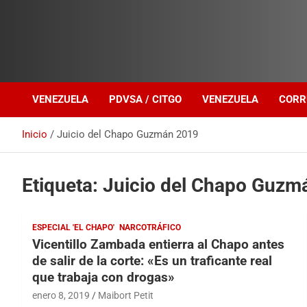
Investigación sobre Crimen Organizado Transnacional
Venezuela Política
VENEZUELA
PDVSA / CITGO
VENEZUELA
CORR
Inicio
Juicio del Chapo Guzmán 2019
Etiqueta:
Juicio del Chapo Guzm
ESPECIAL 'EL CHAPO'
NARCOTRÁFICO
Vicentillo Zambada entierra al Chapo antes
de salir de la corte: «Es un traficante real
que trabaja con drogas»
enero 8, 2019
Maibort Petit