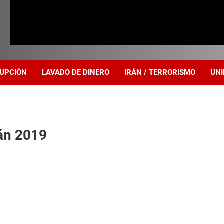
UPCIÓN
LAVADO DE DINERO
IRÁN / TERRORISMO
UNI
án 2019