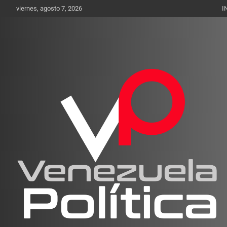
Saltar
viernes, agosto 7, 2026
I
al
contenido