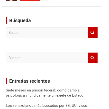
Búsqueda
B
u
s
c
a
B
r
u
s
c
a
Entradas recientes
r
Siete meses en prisión federal: cómo cambia
psicológica y jurídicamente un exjefe de Estado
Los venezolanos más buscados por EE. UU. y sus