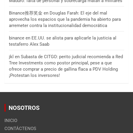
Maduro: falta de personal y sobrecarga matan a militares
Binance推荐奖金
en
Douglas Farah: El eje del mal
aprovecha los espacios que la pandemia ha abierto para
arremeter contra la institucionalidad democrática
binance
en
EE.UU. se alista para aplicarle la justicia al
testaferro Alex Saab
jkl
en
Subasta de CITGO: perito judicial recomienda a Red
Tree Investments como postor principal, pese a que
ofrece comprar a precio de gallina flaca a PDV Holding
¡Protestan los inversores!
NOSOTROS
INICIO
CONTÁCTENOS