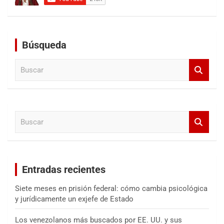
Búsqueda
B
u
s
c
a
B
r
u
s
c
a
Entradas recientes
r
Siete meses en prisión federal: cómo cambia psicológica
y jurídicamente un exjefe de Estado
Los venezolanos más buscados por EE. UU. y sus