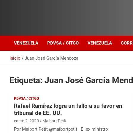
Investigación sobre Crimen Organizado Transnacional
Venezuela Política
VENEZUELA
PDVSA / CITGO
VENEZUELA
CORR
Inicio
Juan José García Mendoza
Etiqueta:
Juan José García Men
PDVSA / CITGO
Rafael Ramírez logra un fallo a su favor en
tribunal de EE. UU.
enero 2, 2020
Maibort Petit
Por Maibort Petit @maibortpetit El ex ministro