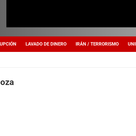
UPCIÓN
LAVADO DE DINERO
IRÁN / TERRORISMO
UNI
doza