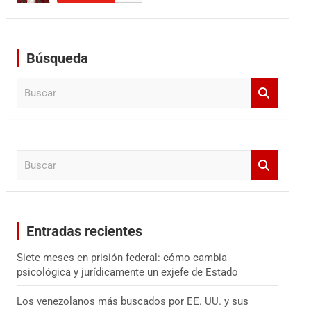
Búsqueda
B
u
s
c
a
B
r
u
s
c
a
Entradas recientes
r
Siete meses en prisión federal: cómo cambia
psicológica y jurídicamente un exjefe de Estado
Los venezolanos más buscados por EE. UU. y sus