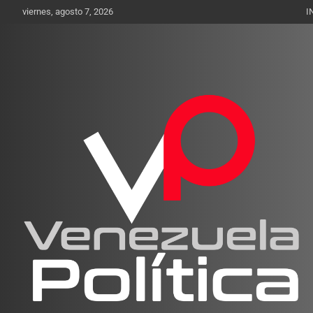
Saltar
viernes, agosto 7, 2026
I
al
contenido