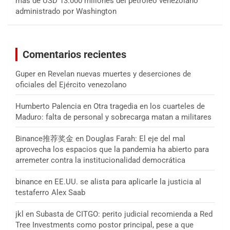
más de USD 13.000 millones del petróleo venezolano
administrado por Washington
Comentarios recientes
Guper
en
Revelan nuevas muertes y deserciones de
oficiales del Ejército venezolano
Humberto Palencia
en
Otra tragedia en los cuarteles de
Maduro: falta de personal y sobrecarga matan a militares
Binance推荐奖金
en
Douglas Farah: El eje del mal
aprovecha los espacios que la pandemia ha abierto para
arremeter contra la institucionalidad democrática
binance
en
EE.UU. se alista para aplicarle la justicia al
testaferro Alex Saab
jkl
en
Subasta de CITGO: perito judicial recomienda a Red
Tree Investments como postor principal, pese a que