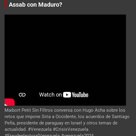
Assab con Maduro?
Maibort Petit Sin Filtros conversa con Hugo Acha sobre los
retos que impone Siria a Occidente, los acuerdos de Santiago
Peña, presidente de paraguay en Israel y otros temas de
actualidad. #Venezuela #CrisisVenezuela
#FraudeelectoralVenezuela #venezuela2024