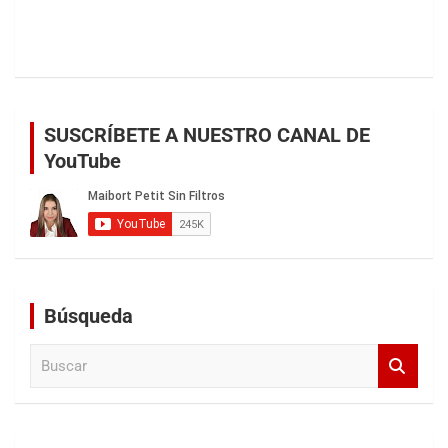
SUSCRÍBETE A NUESTRO CANAL DE
YouTube
Búsqueda
B
u
s
c
a