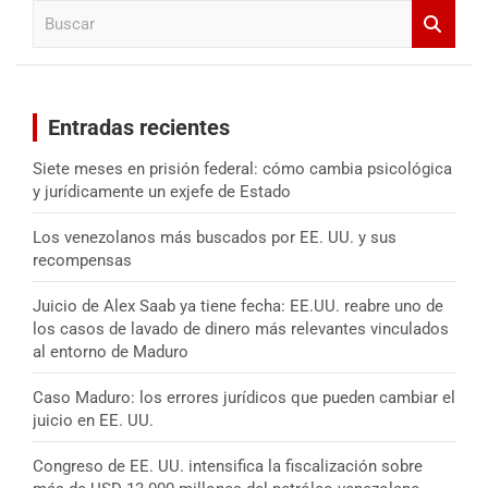
B
r
u
s
c
a
Entradas recientes
r
Siete meses en prisión federal: cómo cambia psicológica
y jurídicamente un exjefe de Estado
Los venezolanos más buscados por EE. UU. y sus
recompensas
Juicio de Alex Saab ya tiene fecha: EE.UU. reabre uno de
los casos de lavado de dinero más relevantes vinculados
al entorno de Maduro
Caso Maduro: los errores jurídicos que pueden cambiar el
juicio en EE. UU.
Congreso de EE. UU. intensifica la fiscalización sobre