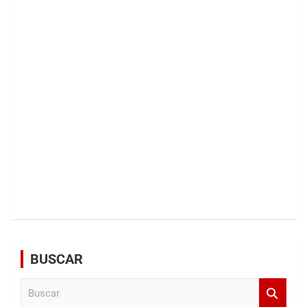
BUSCAR
B
u