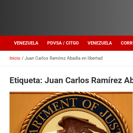
Investigación sobre Crimen Organizado Transnacional
Venezuela Política
VENEZUELA
PDVSA / CITGO
VENEZUELA
CORR
Inicio
Juan Carlos Ramírez Abadía en libertad
Etiqueta:
Juan Carlos Ramírez Ab