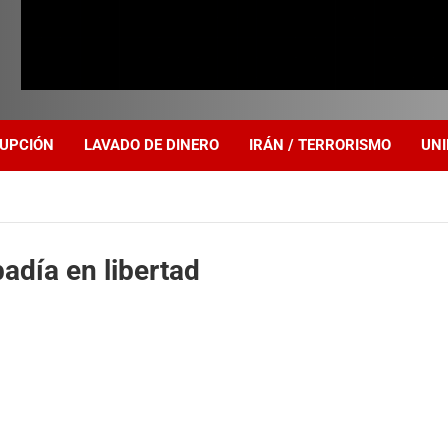
UPCIÓN
LAVADO DE DINERO
IRÁN / TERRORISMO
UNI
adía en libertad