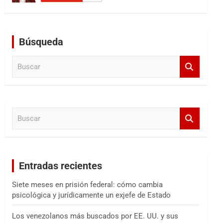
Búsqueda
B
u
s
c
a
B
r
u
s
c
a
Entradas recientes
r
Siete meses en prisión federal: cómo cambia
psicológica y jurídicamente un exjefe de Estado
Los venezolanos más buscados por EE. UU. y sus