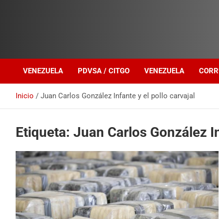
Investigación sobre Crimen Organizado Transnacional
Venezuela Política
VENEZUELA
PDVSA / CITGO
VENEZUELA
CORR
Inicio
Juan Carlos González Infante y el pollo carvajal
Etiqueta:
Juan Carlos González Inf