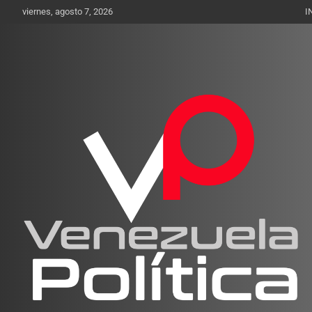
Saltar
viernes, agosto 7, 2026
I
al
contenido