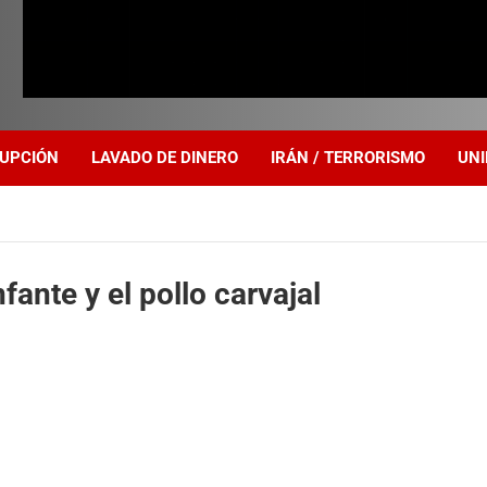
UPCIÓN
LAVADO DE DINERO
IRÁN / TERRORISMO
UNI
ante y el pollo carvajal