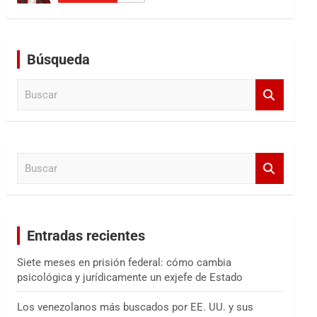
Búsqueda
B
u
s
c
a
B
r
u
s
c
a
Entradas recientes
r
Siete meses en prisión federal: cómo cambia
psicológica y jurídicamente un exjefe de Estado
Los venezolanos más buscados por EE. UU. y sus