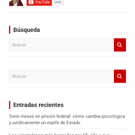
Búsqueda
B
u
s
c
a
B
r
u
s
c
a
Entradas recientes
r
Siete meses en prisión federal: cómo cambia psicológica
y jurídicamente un exjefe de Estado