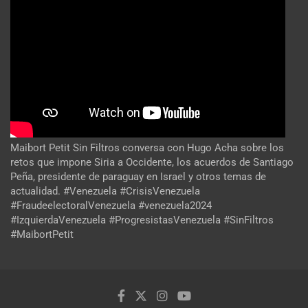
Maibort Petit Sin Filtros conversa con Hugo Acha sobre los
retos que impone Siria a Occidente, los acuerdos de Santiago
Peña, presidente de paraguay en Israel y otros temas de
actualidad. #Venezuela #CrisisVenezuela
#FraudeelectoralVenezuela #venezuela2024
#IzquierdaVenezuela #ProgresistasVenezuela #SinFiltros
#MaibortPetit