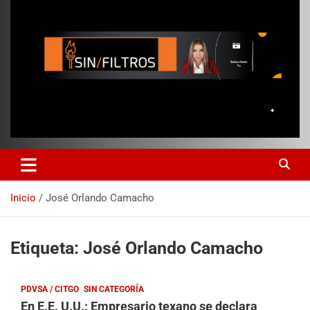
Inicio
José Orlando Camacho
Etiqueta:
José Orlando Camacho
PDVSA / CITGO
SIN CATEGORÍA
En E.E. U.U.: Empresario texano se declara