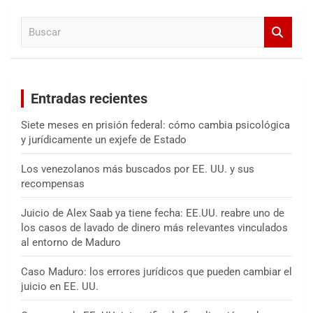
a
B
r
u
s
c
a
Entradas recientes
r
Siete meses en prisión federal: cómo cambia psicológica
y jurídicamente un exjefe de Estado
Los venezolanos más buscados por EE. UU. y sus
recompensas
Juicio de Alex Saab ya tiene fecha: EE.UU. reabre uno de
los casos de lavado de dinero más relevantes vinculados
al entorno de Maduro
Caso Maduro: los errores jurídicos que pueden cambiar el
juicio en EE. UU.