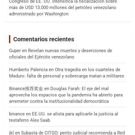
Congreso de EE. UU. intensifica la fiscalización sobre
más de USD 13.000 millones del petróleo venezolano
administrado por Washington
Comentarios recientes
Guper
en
Revelan nuevas muertes y deserciones de
oficiales del Ejército venezolano
Humberto Palencia
en
Otra tragedia en los cuarteles de
Maduro: falta de personal y sobrecarga matan a militares
Binance推荐奖金
en
Douglas Farah: El eje del mal
aprovecha los espacios que la pandemia ha abierto para
arremeter contra la institucionalidad democrática
binance
en
EE.UU. se alista para aplicarle la justicia al
testaferro Alex Saab
jkl
en
Subasta de CITGO: perito judicial recomienda a Red