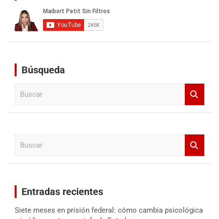
Búsqueda
B
u
s
c
a
B
r
u
s
c
a
Entradas recientes
r
Siete meses en prisión federal: cómo cambia psicológica