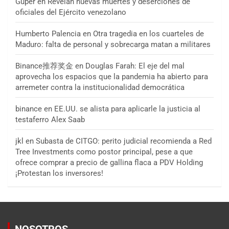
Guper
en
Revelan nuevas muertes y deserciones de
oficiales del Ejército venezolano
Humberto Palencia
en
Otra tragedia en los cuarteles de
Maduro: falta de personal y sobrecarga matan a militares
Binance推荐奖金
en
Douglas Farah: El eje del mal
aprovecha los espacios que la pandemia ha abierto para
arremeter contra la institucionalidad democrática
binance
en
EE.UU. se alista para aplicarle la justicia al
testaferro Alex Saab
jkl
en
Subasta de CITGO: perito judicial recomienda a Red
Tree Investments como postor principal, pese a que
ofrece comprar a precio de gallina flaca a PDV Holding
¡Protestan los inversores!
NOSOTROS