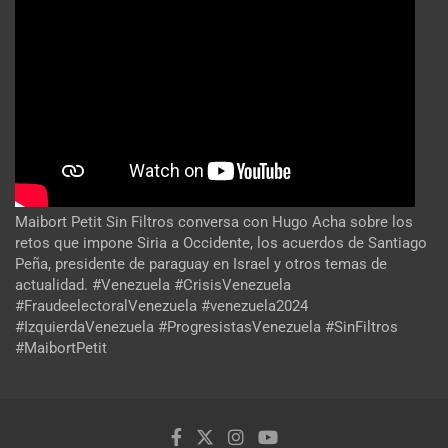
Maibort Petit Sin Filtros conversa con Hugo Acha sobre los
retos que impone Siria a Occidente, los acuerdos de Santiago
Peña, presidente de paraguay en Israel y otros temas de
actualidad. #Venezuela #CrisisVenezuela
#FraudeelectoralVenezuela #venezuela2024
#IzquierdaVenezuela #ProgresistasVenezuela #SinFiltros
#MaibortPetit