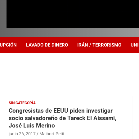
UPCIÓN
LAVADO DE DINERO
IRÁN / TERRORISMO
UNI
SIN CATEGORÍA
Congresistas de EEUU piden investigar
socio salvadoreño de Tareck El Aissami,
José Luis Merino
junio 26, 2017
Maibort Petit