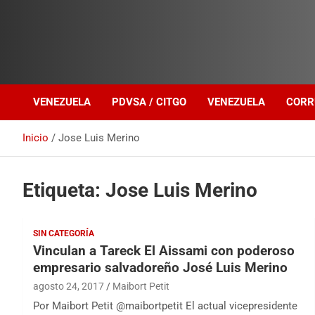
Investigación sobre Crimen Organizado Transnacional
Venezuela Política
VENEZUELA
PDVSA / CITGO
VENEZUELA
CORR
Inicio
Jose Luis Merino
Etiqueta:
Jose Luis Merino
SIN CATEGORÍA
Vinculan a Tareck El Aissami con poderoso
empresario salvadoreño José Luis Merino
agosto 24, 2017
Maibort Petit
Por Maibort Petit @maibortpetit El actual vicepresidente