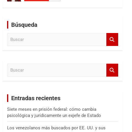
Búsqueda
B
u
s
c
a
B
r
u
s
c
a
Entradas recientes
r
Siete meses en prisión federal: cómo cambia
psicológica y jurídicamente un exjefe de Estado
Los venezolanos más buscados por EE. UU. y sus