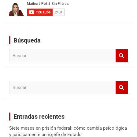
Búsqueda
B
u
s
c
a
B
r
u
s
c
a
Entradas recientes
r
Siete meses en prisión federal: cómo cambia psicológica
y jurídicamente un exjefe de Estado