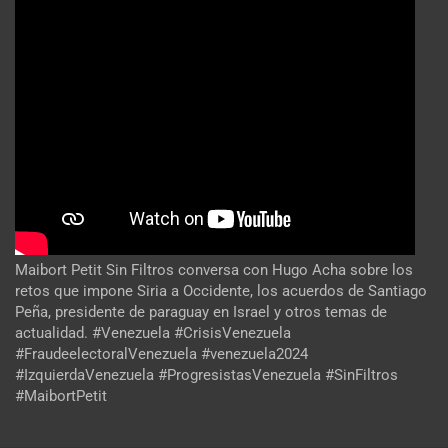
Maibort Petit Sin Filtros conversa con Hugo Acha sobre los
retos que impone Siria a Occidente, los acuerdos de Santiago
Peña, presidente de paraguay en Israel y otros temas de
actualidad. #Venezuela #CrisisVenezuela
#FraudeelectoralVenezuela #venezuela2024
#IzquierdaVenezuela #ProgresistasVenezuela #SinFiltros
#MaibortPetit