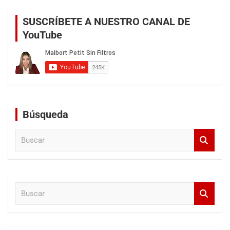
SUSCRÍBETE A NUESTRO CANAL DE
YouTube
Búsqueda
B
u
s
c
a
B
r
u
s
c