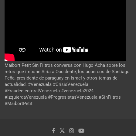
Maibort Petit Sin Filtros conversa con Hugo Acha sobre los
retos que impone Siria a Occidente, los acuerdos de Santiago
Peña, presidente de paraguay en Israel y otros temas de
actualidad. #Venezuela #CrisisVenezuela
#FraudeelectoralVenezuela #venezuela2024
#IzquierdaVenezuela #ProgresistasVenezuela #SinFiltros
#MaibortPetit