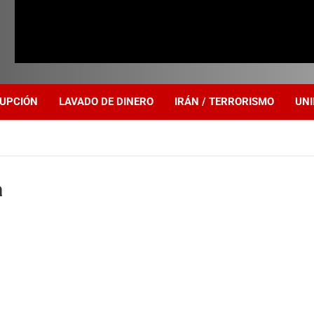
UPCIÓN
LAVADO DE DINERO
IRÁN / TERRORISMO
UNI
a