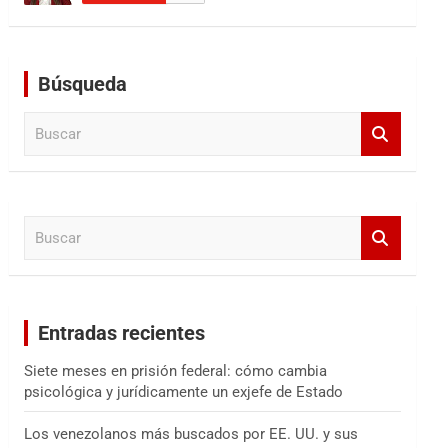
Búsqueda
B
u
s
c
a
B
r
u
s
c
a
Entradas recientes
r
Siete meses en prisión federal: cómo cambia
psicológica y jurídicamente un exjefe de Estado
Los venezolanos más buscados por EE. UU. y sus