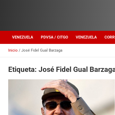
Investigación sobre Crimen Organizado Transnacional
Venezuela Política
VENEZUELA
PDVSA / CITGO
VENEZUELA
CORR
Inicio
José Fidel Gual Barzaga
Etiqueta:
José Fidel Gual Barzag