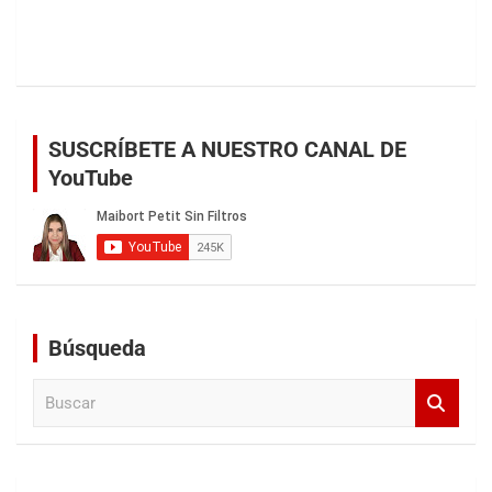
SUSCRÍBETE A NUESTRO CANAL DE
YouTube
Búsqueda
B
u
s
c
a