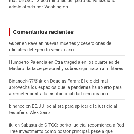
más de USD 13.000 millones del petróleo venezolano
administrado por Washington
Comentarios recientes
Guper
en
Revelan nuevas muertes y deserciones de
oficiales del Ejército venezolano
Humberto Palencia
en
Otra tragedia en los cuarteles de
Maduro: falta de personal y sobrecarga matan a militares
Binance推荐奖金
en
Douglas Farah: El eje del mal
aprovecha los espacios que la pandemia ha abierto para
arremeter contra la institucionalidad democrática
binance
en
EE.UU. se alista para aplicarle la justicia al
testaferro Alex Saab
jkl
en
Subasta de CITGO: perito judicial recomienda a Red
Tree Investments como postor principal, pese a que