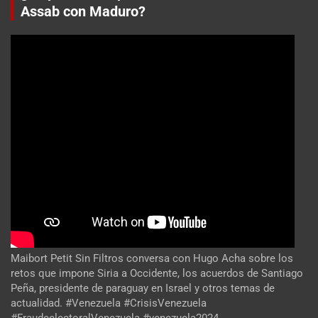
Assab con Maduro?
Maibort Petit Sin Filtros conversa con Hugo Acha sobre los
retos que impone Siria a Occidente, los acuerdos de Santiago
Peña, presidente de paraguay en Israel y otros temas de
actualidad. #Venezuela #CrisisVenezuela
#FraudeelectoralVenezuela #venezuela2024