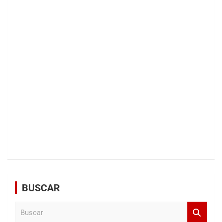
BUSCAR
B
u