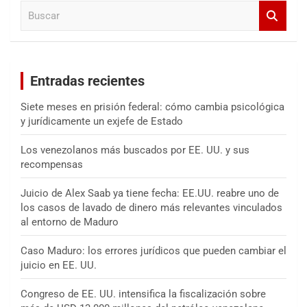
B
r
u
s
c
a
Entradas recientes
r
Siete meses en prisión federal: cómo cambia psicológica
y jurídicamente un exjefe de Estado
Los venezolanos más buscados por EE. UU. y sus
recompensas
Juicio de Alex Saab ya tiene fecha: EE.UU. reabre uno de
los casos de lavado de dinero más relevantes vinculados
al entorno de Maduro
Caso Maduro: los errores jurídicos que pueden cambiar el
juicio en EE. UU.
Congreso de EE. UU. intensifica la fiscalización sobre