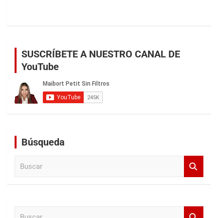
SUSCRÍBETE A NUESTRO CANAL DE
YouTube
Búsqueda
B
u
s
c
a
B
r