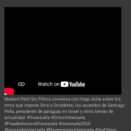
Maibort Petit Sin Filtros conversa con Hugo Acha sobre los
retos que impone Siria a Occidente, los acuerdos de Santiago
Peña, presidente de paraguay en Israel y otros temas de
actualidad. #Venezuela #CrisisVenezuela
#FraudeelectoralVenezuela #venezuela2024
#IzquierdaVenezuela #ProgresistasVenezuela #SinFiltros