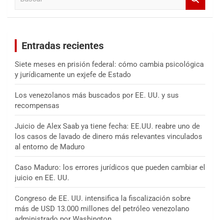
u
s
c
a
Entradas recientes
r
Siete meses en prisión federal: cómo cambia psicológica
y jurídicamente un exjefe de Estado
Los venezolanos más buscados por EE. UU. y sus
recompensas
Juicio de Alex Saab ya tiene fecha: EE.UU. reabre uno de
los casos de lavado de dinero más relevantes vinculados
al entorno de Maduro
Caso Maduro: los errores jurídicos que pueden cambiar el
juicio en EE. UU.
Congreso de EE. UU. intensifica la fiscalización sobre
más de USD 13.000 millones del petróleo venezolano
administrado por Washington