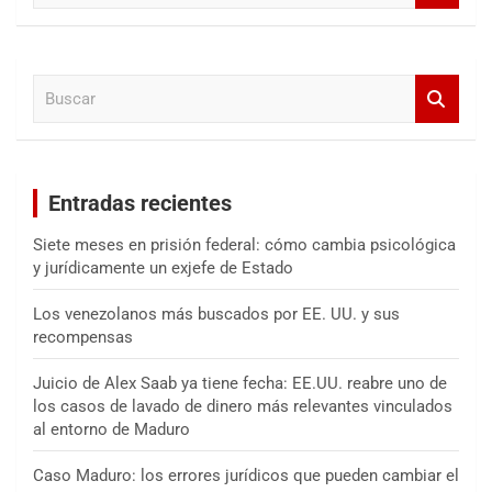
s
c
a
B
r
u
s
c
a
Entradas recientes
r
Siete meses en prisión federal: cómo cambia psicológica
y jurídicamente un exjefe de Estado
Los venezolanos más buscados por EE. UU. y sus
recompensas
Juicio de Alex Saab ya tiene fecha: EE.UU. reabre uno de
los casos de lavado de dinero más relevantes vinculados
al entorno de Maduro
Caso Maduro: los errores jurídicos que pueden cambiar el