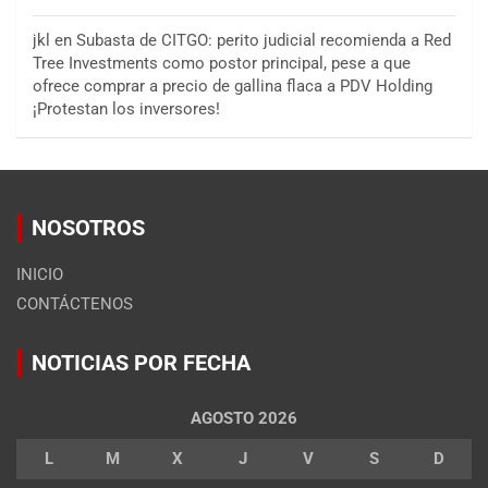
jkl
en
Subasta de CITGO: perito judicial recomienda a Red
Tree Investments como postor principal, pese a que
ofrece comprar a precio de gallina flaca a PDV Holding
¡Protestan los inversores!
NOSOTROS
INICIO
CONTÁCTENOS
NOTICIAS POR FECHA
AGOSTO 2026
L
M
X
J
V
S
D