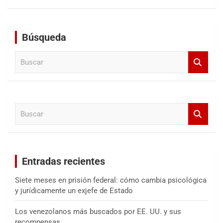
Búsqueda
B
u
s
c
a
B
r
u
s
c
a
Entradas recientes
r
Siete meses en prisión federal: cómo cambia psicológica
y jurídicamente un exjefe de Estado
Los venezolanos más buscados por EE. UU. y sus
recompensas