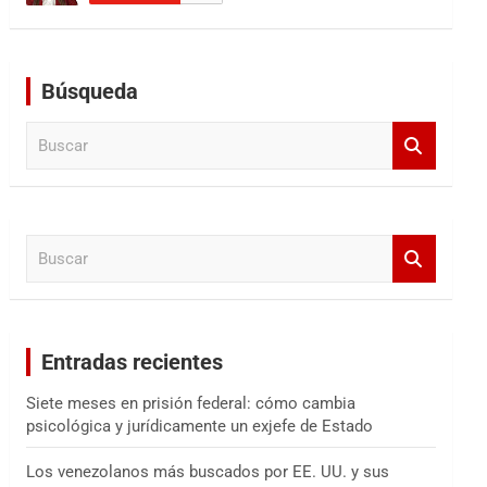
Búsqueda
B
u
s
c
a
B
r
u
s
c
a
Entradas recientes
r
Siete meses en prisión federal: cómo cambia
psicológica y jurídicamente un exjefe de Estado
Los venezolanos más buscados por EE. UU. y sus