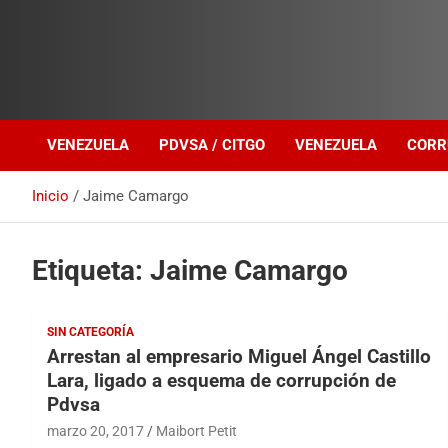
Investigación sobre Crimen Organizado Transnacional
Venezuela Política
VENEZUELA
PDVSA / CITGO
VENEZUELA
CORR
Inicio
Jaime Camargo
Etiqueta:
Jaime Camargo
SIN CATEGORÍA
Arrestan al empresario Miguel Ángel Castillo
Lara, ligado a esquema de corrupción de
Pdvsa
marzo 20, 2017
Maibort Petit